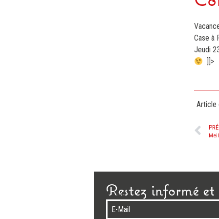
Con
Vacances
Case à 
Jeudi 23
]]>
Article
PRÉ
Meil
Restez informé et 
E-Mail