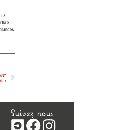
! La
rture
urmandes
VANT
ntina
Suivez-nous