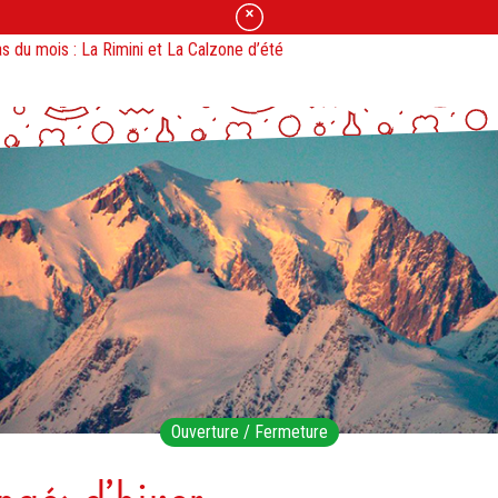
s du mois : La Rimini et La Calzone d’été
zzas en Click & Collect jusqu’à 17h30 le jour même.
Ouverture / Fermeture