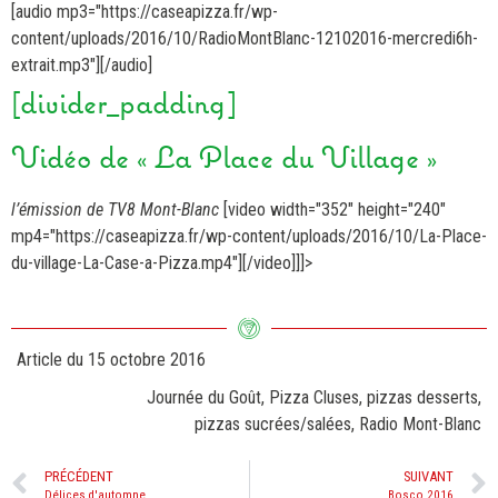
[audio mp3="https://caseapizza.fr/wp-
content/uploads/2016/10/RadioMontBlanc-12102016-mercredi6h-
extrait.mp3"][/audio]
[divider_padding]
Vidéo de « La Place du Village »
l’émission de TV8 Mont-Blanc
[video width="352" height="240"
mp4="https://caseapizza.fr/wp-content/uploads/2016/10/La-Place-
du-village-La-Case-a-Pizza.mp4"][/video]]]>
Article du
15 octobre 2016
Journée du Goût
,
Pizza Cluses
,
pizzas desserts
,
pizzas sucrées/salées
,
Radio Mont-Blanc
PRÉCÉDENT
SUIVANT
Délices d'automne
Bosco 2016