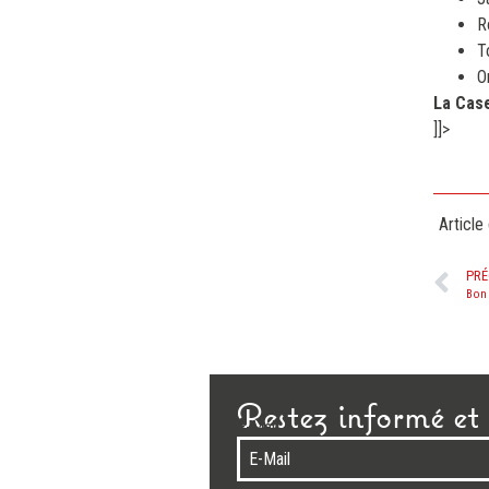
R
T
O
La Case
]]>
Article
PRÉ
Bon 
Restez informé et 
E-Mail