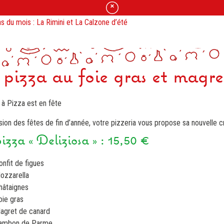
s du mois : La Rimini et La Calzone d’été
zzas en Click & Collect jusqu’à 17h30 le jour même.
Suggestions de pizzas
pizza au foie gras et magre
 à Pizza est en fête
sion des fêtes de fin d’année, votre pizzeria vous propose sa nouvelle c
izza « Deliziosa » : 15,50 €
onfit de figues
ozzarella
hâtaignes
oie gras
agret de canard
ambon de Parme