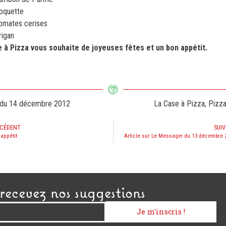
oquette
omates cerises
rigan
 à Pizza vous souhaite de joyeuses fêtes et un bon appétit.
 du
14 décembre 2012
La Case à Pizza
,
Pizza
CÉDENT
SUI
appétit
Article sur Le Messager du 13 décembre
recevez nos suggestions
Je m'inscris !