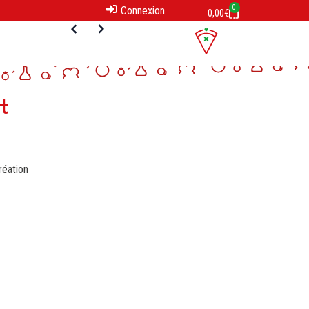
0
Connexion
0,00
€
t
réation