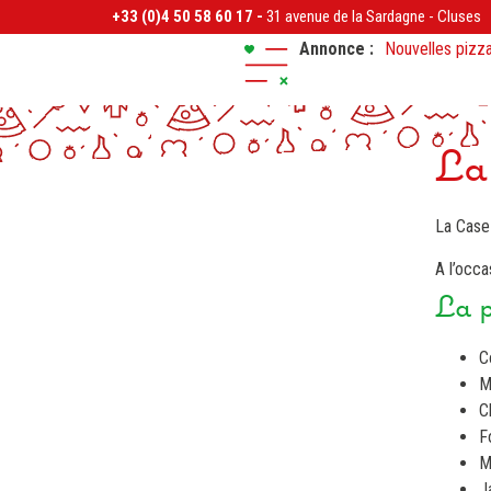
+33 (0)4 50 58 60 17 -
31 avenue de la Sardagne
-
Cluses
Annonce :
Nouvelles pizza
Réservez vos pi
La 
La Case
A l’occa
La p
C
M
C
F
M
J