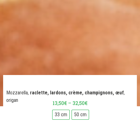
Mozzarella,
raclette, lardons, crème, champignons, œuf
,
origan
13,50
€
–
32,50
€
33 cm
50 cm