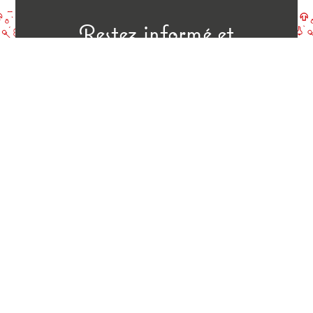
Restez informé et
recevez nos suggestions
E-Mail
Je m'inscris !
Suivez-nous
La Case à Pizza
La Case à Pizza, votre pizzeria à emporter à Cluses, vous
propose un choix de plus de 50 pizzas, à la charcuterie, à la