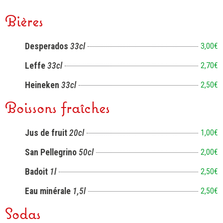
Bières
Desperados
33cl
3,00€
Leffe
33cl
2,70€
Heineken
33cl
2,50€
Boissons fraîches
Jus de fruit
20cl
1,00€
San Pellegrino
50cl
2,00€
Badoit
1l
2,50€
Eau minérale
1,5l
2,50€
Sodas