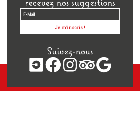
recevez nos suggestions
E-Mail
Je m'inscris !
Suivez-nous
La Case à Pizza
La Case à Pizza, votre pizzeria à emporter à Cluses, vous
propose un choix de plus de 50 pizzas, à la charcuterie, à la
viande, aux fromages, de la mer, blanches, aux légumes et
également sucrées.
D’autres saveurs d’Italie vous sont proposées comme les