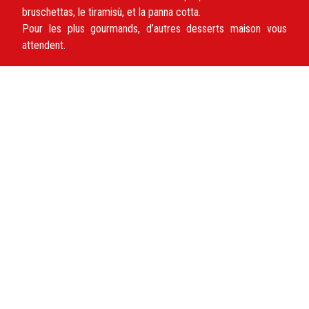
bruschettas, le tiramisù, et la panna cotta.
Pour les plus gourmands, d’autres desserts maison vous
attendent.
La Case à Pizza :
04 50 58 60 17 –
31 avenue de la Sardagne
– 74300
Cluses
France
www.caseapizza.fr/
Horaires d'ouverture
Ouvert
du Mardi au Dimanche
de
17h30 à 21h30
Vendredi
et
Samedi
de
11h00 à 13h30
Fermé le Lundi
Paiements acceptés
Espèces
Carte bancaire (à partir de 12,50 €)
Titres restaurant (Ticket Restaurant, Pass restaurant,
Apetiz, Up déjeuner.)
Partenaire