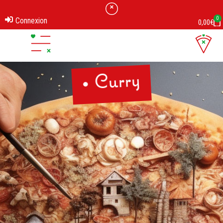
0
Connexion
0,00
€
• Curry