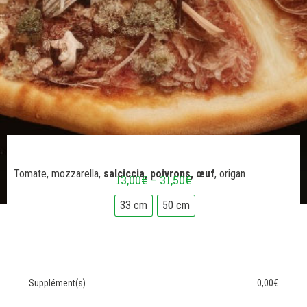
Tomate, mozzarella,
salciccia, poivrons, œuf
, origan
13,00
€
–
31,50
€
33 cm
50 cm
Supplément(s)
0,00
€