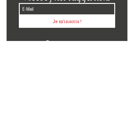
E-Mail
Je m'inscris !
Suivez-nous
La Case à Pizza
La Case à Pizza, votre pizzeria à emporter à Cluses, vous
propose un choix de plus de 50 pizzas, à la charcuterie, à la
viande, aux fromages, de la mer, blanches, aux légumes et
également sucrées.
D’autres saveurs d’Italie vous sont proposées comme les