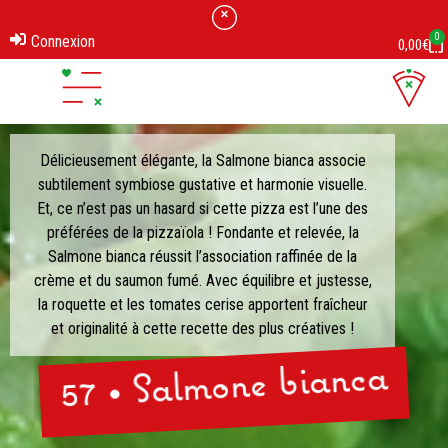
0
Connexion
0,00
€
Délicieusement élégante, la Salmone bianca associe
subtilement symbiose gustative et harmonie visuelle.
Et, ce n’est pas un hasard si cette pizza est l’une des
préférées de la pizzaïola ! Fondante et relevée, la
Salmone bianca réussit l’association raffinée de la
crème et du saumon fumé. Avec équilibre et justesse,
la roquette et les tomates cerise apportent fraîcheur
et originalité à cette recette des plus créatives !
57 • Salmone bianca