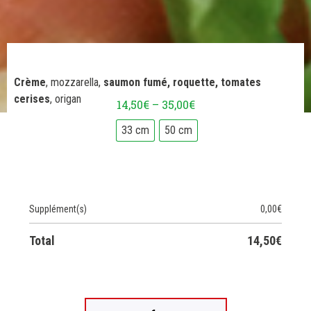
Crème
, mozzarella,
saumon fumé, roquette, tomates
cerises
, origan
14,50
€
–
35,00
€
33 cm
50 cm
Supplément(s)
0,00
€
Total
14,50
€