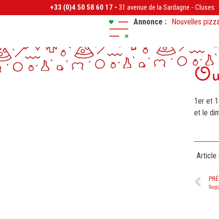
+33 (0)4 50 58 60 17 -
31 avenue de la Sardagne
-
Cluses
Annonce :
Nouvelles pizza
Réservez vos pi
Ou
1er et 
et le d
Article
PRÉ
Sug