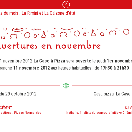
s du mois : La Rimini et La Calzone d’été
zzas en Click & Collect jusqu’à 17h30 le jour même.
Ouverture / Fermeture
vertures en novembre
11 novembre 2012 La
Case à Pizza
sera
ouverte
le jeudi
1er novembr
imanche
11 novembre 2012
aux heures habituelles : de 1
7h30 à 21h30
. 
 du
29 octobre 2012
Casa pizza
,
La Case 
CÉDENT
SUI
gestions : Pizzas Normandes