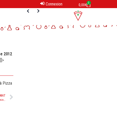
0
Connexion
0,00
€
e 2012
]]>
à Pizza
VANT
Nathalie, finaliste du concours initiave Ô féminin 2012