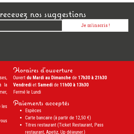
recevez nos suggestions
Je m'inscris !
Horaires d'ouverture
ses,
Ouvert
du Mardi au Dimanche
de
17h30 à 21h30
à la
Vendredi
et
Samedi
de
11h00 à 13h30
mer,
Fermé le Lundi
Paiements acceptés
 les
Espèces
Carte bancaire (à partir de 12,50 €)
vous
Titres restaurant (Ticket Restaurant, Pass
restaurant, Apetiz, Up déjeuner.)