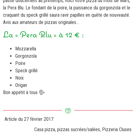
passé doucement au printemps, voici votre pizza du mois de Mars,
la Pera Blu. Le fondant de la poire, la puissance du gorgonzola et le
craquant du speck grillé saura ravir papilles en quête de nouveauté.
Avis aux amateurs de pizzas originales…
La « Pera Blu » à 12 € :
Mozzarella
Gorgonzola
Poire
Speck grillé
Noix
Origan
Bon appétit à tous !]]>
Article du
27 février 2017
Casa pizza
,
pizzas sucrées/salées
,
Pizzeria Cluses