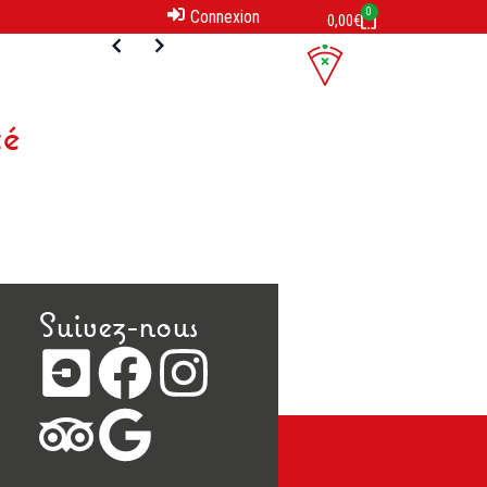
0
Connexion
0,00
€
té
Suivez-nous