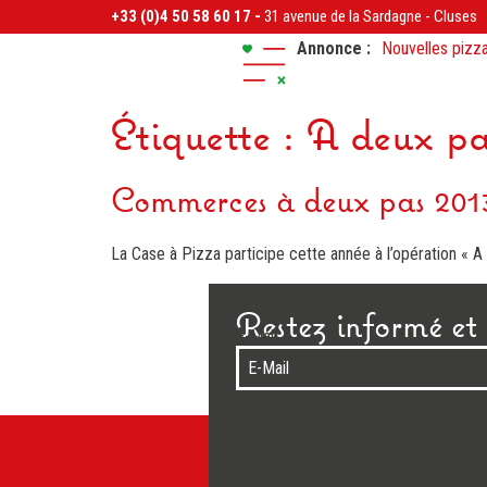
+33 (0)4 50 58 60 17 -
31 avenue de la Sardagne
-
Cluses
Annonce :
Nouvelles pizza
Réservez vos pi
Étiquette :
A deux pa
Commerces à deux pas 201
La Case à Pizza participe cette année à l’opération « 
Restez informé et 
E-Mail